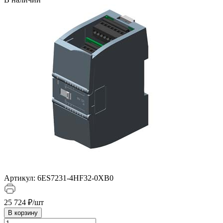
Артикул:
6ES7231-4HF32-0XB0
25 724 ₽/
шт
В корзину