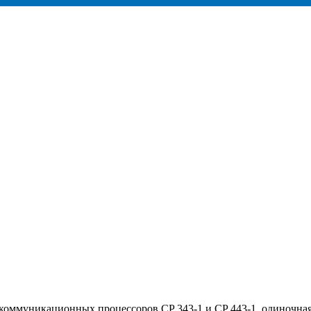
коммуникационных процессоров CP 343-1 и CP 443-1, одиночна