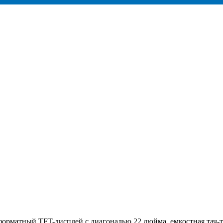
матный TFT-дисплей с диагональю 22 дюйма, емкостная тач-те