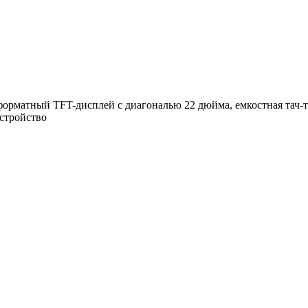
рматный TFT-дисплей с диагональю 22 дюйма, емкостная тач-
устройство