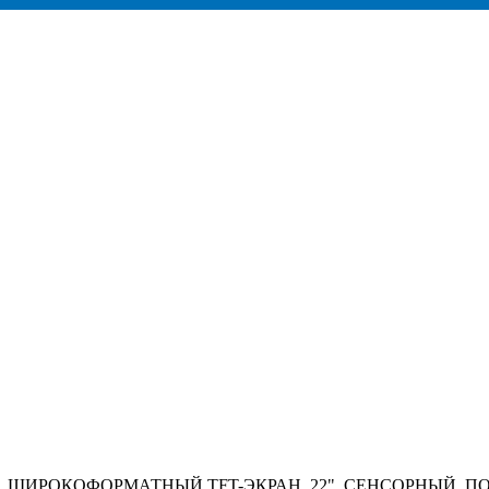
, ШИРОКОФОРМАТНЫЙ TFT-ЭКРАН, 22", СЕНСОРНЫЙ, П