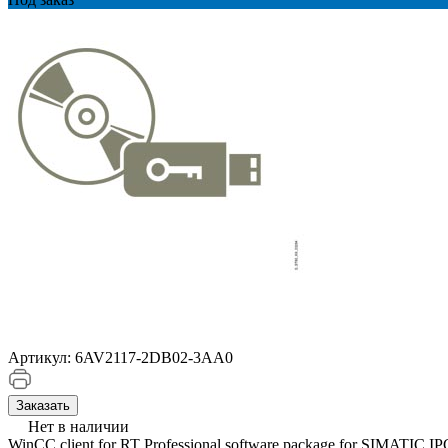
Артикул:
6AV2117-2DB02-3AA0
Заказать
Нет в наличии
WinCC client for RT Professional software package for SIMATIC IP