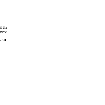
C;
f the
serve
0AA0