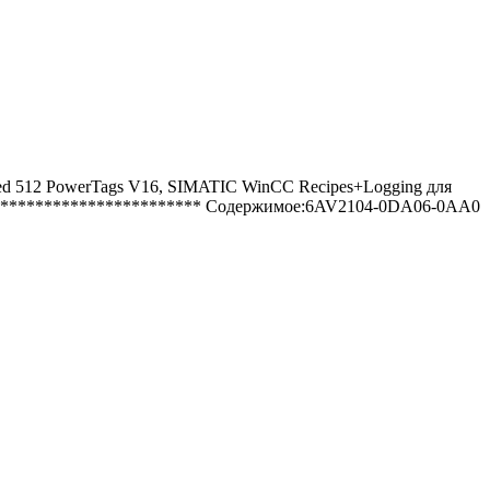
d 512 PowerTags V16, SIMATIC WinCC Recipes+Logging для
*************************** Содержимое:6AV2104-0DA06-0AA0