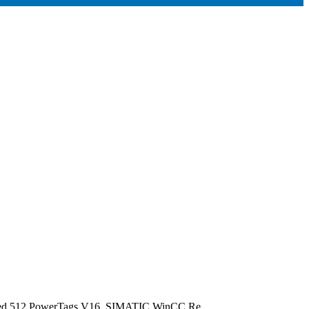
d 512 PowerTags V16, SIMATIC WinCC Re...