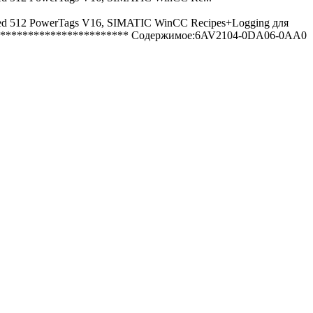
d 512 PowerTags V16, SIMATIC WinCC Recipes+Logging для
*************************** Содержимое:6AV2104-0DA06-0AA0