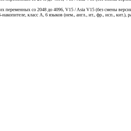
х переменных со 2048 до 4096, V15 / Asia V15 (без смены верси
ителе, класс A, 6 языков (нем., англ., ит., фр., исп., кит.), рабо