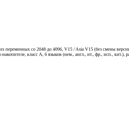
х переменных со 2048 до 4096, V15 / Asia V15 (без смены верси
ителе, класс A, 6 языков (нем., англ., ит., фр., исп., кит.), рабо