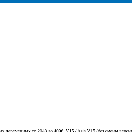
 переменных со 2048 до 4096, V15 / Asia V15 (без смены версии