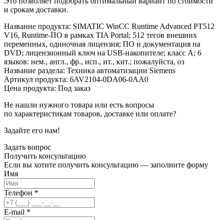
Это позволяет подобрать оптимальный вариант по стоимости
и срокам доставки.
Название продукта: SIMATIC WinCC Runtime Advanced PT512
V16, Runtime-ПО в рамках TIA Portal; 512 тегов внешних
переменных, одиночная лицензия; ПО и документация на
DVD; лицензионный ключ на USB-накопителе; класс A; 6
языков: нем., англ., фр., исп., ит., кит.; пожалуйста, оз
Название раздела: Техника автоматизации Siemens
Артикул продукта: 6AV2104-0DA06-0AA0
Цена продукта: Под заказ
Не нашли нужного товара или есть вопросы
по характеристикам товаров, доставке или оплате?
Задайте его нам!
Задать вопрос
Получить
консультацию
Если вы хотите получить консультацию — заполните форму
Имя
Телефон
*
E-mail
*