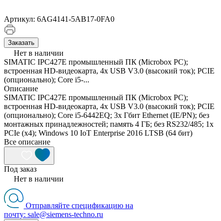
Артикул:
6AG4141-5AB17-0FA0
Заказать
Нет в наличии
SIMATIC IPC427E промышленный ПК (Microbox PC);
встроенная HD-видеокарта, 4x USB V3.0 (высокий ток); PCIE
(опционально); Core i5-...
Описание
SIMATIC IPC427E промышленный ПК (Microbox PC);
встроенная HD-видеокарта, 4x USB V3.0 (высокий ток); PCIE
(опционально); Core i5-6442EQ; 3x Гбит Ethernet (IE/PN); без
монтажных принадлежностей; память 4 ГБ; без RS232/485; 1x
PCIe (x4); Windows 10 IoT Enterprise 2016 LTSB (64 бит)
Все описание
Под заказ
Нет в наличии
Отправляйте спецификацию на
почту: sale@siemens-techno.ru