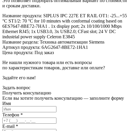
Это позволяет подобрать оптимальный вариант по стоимости
и срокам доставки.
Название продукта: SIPLUS IPC 227E ET RAIL OT1: -25...+55
°C ST1/2: 70 °C for 10 minutes with conformal coating based on
6ES7647-8BE72-7HA1 . 1x display port; 2x 10/100/1000 Mbps
Ethernet RJ45; 1x USB3.0, 3x USB2.0; CFast slot; 24 V DC
industrial power supply Celeron E3845
Название раздела: Техника автоматизации Siemens
Артикул продукта: 6AG2647-8BE72-1HA1
Цена продукта: Под заказ
Не нашли нужного товара или есть вопросы
по характеристикам товаров, доставке или оплате?
Задайте его нам!
Задать вопрос
Получить
консультацию
Если вы хотите получить консультацию — заполните форму
Имя
Телефон
*
E-mail
*