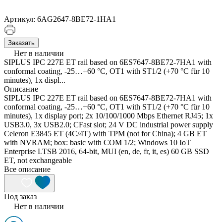
Артикул:
6AG2647-8BE72-1HA1
Заказать
Нет в наличии
SIPLUS IPC 227E ET rail based on 6ES7647-8BE72-7HA1 with
conformal coating, -25…+60 °C, OT1 with ST1/2 (+70 °C für 10
minutes), 1x displ...
Описание
SIPLUS IPC 227E ET rail based on 6ES7647-8BE72-7HA1 with
conformal coating, -25…+60 °C, OT1 with ST1/2 (+70 °C für 10
minutes), 1x display port; 2x 10/100/1000 Mbps Ethernet RJ45; 1x
USB3.0, 3x USB2.0; CFast slot; 24 V DC industrial power supply
Celeron E3845 ET (4C/4T) with TPM (not for China); 4 GB ET
with NVRAM; box: basic with COM 1/2; Windows 10 IoT
Enterprise LTSB 2016, 64-bit, MUI (en, de, fr, it, es) 60 GB SSD
ET, not exchangeable
Все описание
Под заказ
Нет в наличии