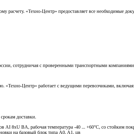
ому расчету. «Техно-Центр» предоставляет все необходимые док
оссии, сотрудничая с проверенными транспортными компаниями.
. «Техно-Центр» работает с ведущими перевозчиками, включая
 срокам доставки.
в AI 8xU BA, рабочая температура -40 ... +60°C, со стойким п
новки на базовый блок типа A0, A1, цв