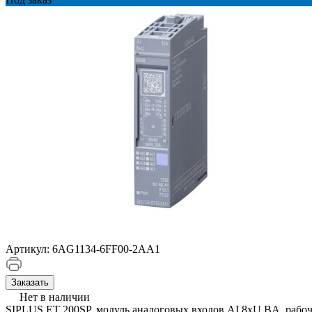
Артикул:
6AG1134-6FF00-2AA1
Заказать
Нет в наличии
SIPLUS ET 200SP, модуль аналоговых входов AI 8xU BA, рабоча